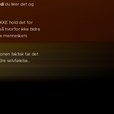
rdi
du liker det og
 IKKE hold det for
 så hvorfor ikke bidra
dre menneskers
sonen faktisk tar det
e selvfølelse...