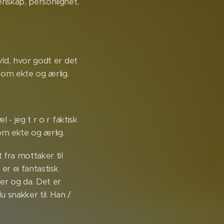
enskap, personlighet,
kyld, hvor godt er det
som ekte og ærlig.
l - jeg t r o r faktisk
om ekte og ærlig.
 fra mottaker til
er ei fantastisk
der og da. Det er
 snakker til. Han /