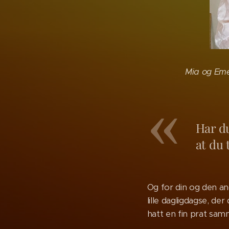
Mia og Emel
Har du
at du 
Og for din og den 
lille dagligdagse, de
hatt en fin prat samm