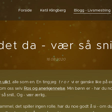
Forside
Ketil Klingberg
Blogg - Livsmestring
det da - vær så snil
16.08.2020
 ulikt
, alle som en. En ting jeg
t r o r
vi er ganske like på er
 om oss selv.
Ros og anerkjennelse
. Min bønn er - har du no
å snill... Og - vær ærlig...
mmel, det spiller ingen rolle, har du noe godt å si - om du 