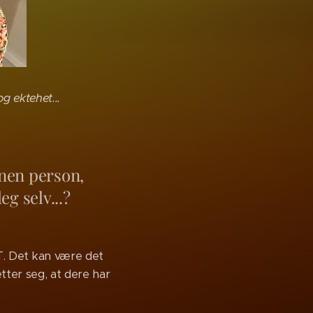
g ektehet...
nnen person,
eg selv...?
. Det kan være det
etter seg, at dere har