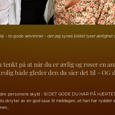
y - to gode venninner - der jeg synes bildet lyser ærlighet o
 tenkt på at når du er ærlig og roser en a
trolig både gleder den du sier det til - OG d
andre personens skyld - SI DET GODE DU HAR PÅ HJERTET
r du skryter av en god saus til middagen, at han har ryddet 
en...