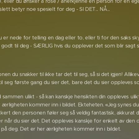
oe, eller du ønsker å rose / anerkjenne en person for en eg
 slett betyr noe spesielt for deg - SI DET... NÅ...
 er nede for telling en dag eller to, eller ti for den saks s
e godt til deg - SÆRLIG hvis du opplever det som blir sagt 
n du snakker til ikke tar det til seg, så si det igjen! Allikeve
il seg første gang du sier det, bare det du sier oppleves s
dd sammen ulikt - så kan kanskje hensikten din oppleves ulikt
 ærligheten kommer inn i bildet. Ekteheten. «Jeg synes du 
ikkert den personen føler seg så veldig fantastisk, akkurat 
 når du sier det. Det oppleves kanskje for enkelt av den du
 på deg. Det er her ærligheten kommer inn i bildet.