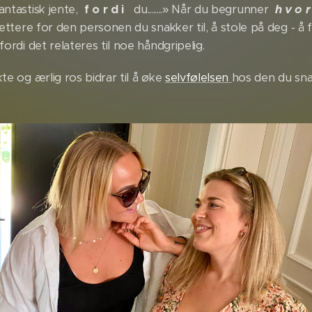
antastisk jente,
f o r d i
du........» Når du begrunner
h v o r
 lettere for den personen du snakker til, å stole på deg - å 
fordi det relateres til noe håndgripelig.
kte og ærlig ros bidrar til å øke
selvfølelsen
hos den du snak