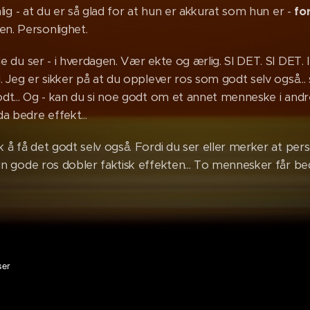
onlig - at du er så glad for at hun er akkurat som hun er -
fo
n. Personlighet.
lle du ser - i hverdagen. Vær ekte og ærlig. SI DET. SI DET.
ll. Jeg er sikker på at du opplever ros som godt selv også...
 godt... Og - kan du si noe godt om et annet menneske i an
a bedre effekt...
sk å få det godt selv også. Fordi du ser eller merker at per
Din gode ros dobler faktisk effekten... To mennesker får bedr