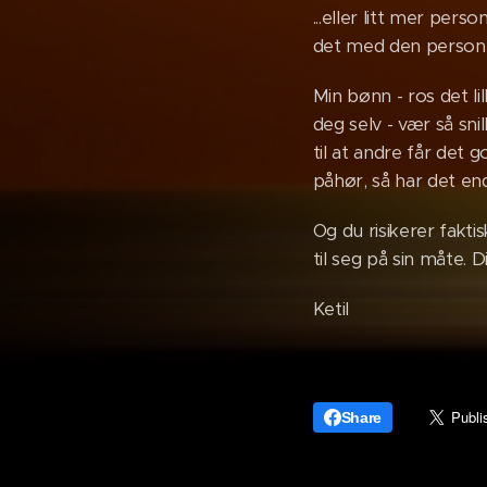
...eller litt mer pers
det med den persone
Min bønn - ros det li
deg selv - vær så sni
til at andre får det
påhør, så har det end
Og du risikerer fakti
til seg på sin måte. 
Ketil
Share