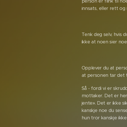
person er flink til n
innsats, eller rett og
Tenk deg selv, hvis du
ikke at noen sier no
Opplever du at persone
at personen tar det t
Så - fordi vi er skru
mottaker. Det er her
jente». Det er ikke s
kanskje noe du senser
hun tror kanskje ikke