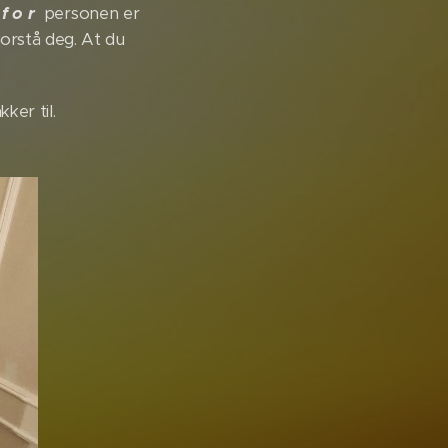
 f o r
personen er
forstå deg. At du
ker til.